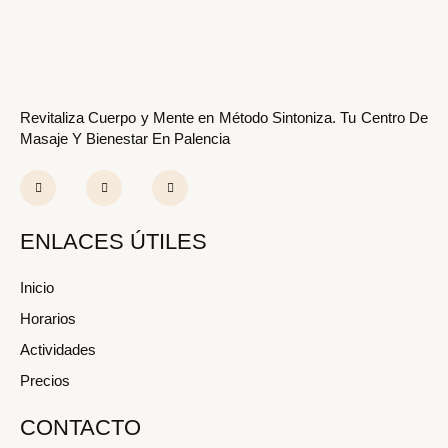
:
Revitaliza Cuerpo y Mente en Método Sintoniza. Tu Centro De
Masaje Y Bienestar En Palencia
F
I
Y
a
n
o
c
s
u
e
t
t
b
a
u
o
g
b
ENLACES ÚTILES
o
r
e
k
a
-
m
f
Inicio
Horarios
Actividades
Precios
CONTACTO