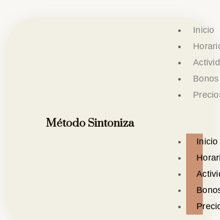
Ir
al
Inicio
contenido
Horari
Activi
Bonos
Precio
Método Sintoniza
Inicio
Horar
Activ
Bono
Preci