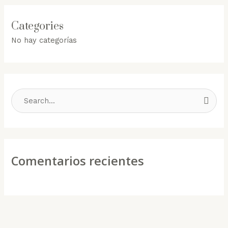
Categories
No hay categorías
B
u
s
c
Comentarios recientes
a
r
p
o
r