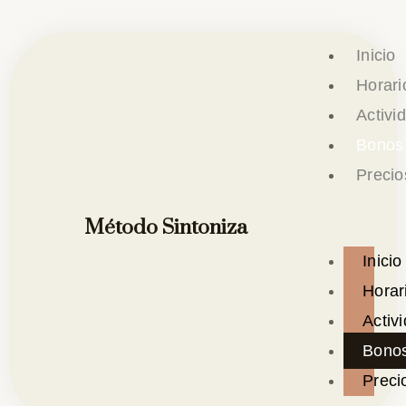
Ir
al
Inicio
contenido
Horari
Activi
Bonos
Precio
Método Sintoniza
Inicio
Horar
Activ
Bono
Preci