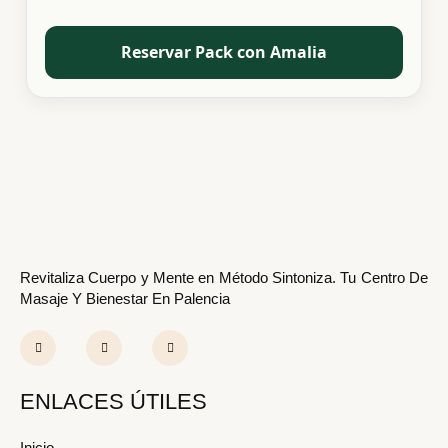
Reservar Pack con Amalia
Revitaliza Cuerpo y Mente en Método Sintoniza. Tu Centro De
Masaje Y Bienestar En Palencia
F
I
Y
a
n
o
c
s
u
e
t
t
b
a
u
o
g
b
ENLACES ÚTILES
o
r
e
k
a
-
m
f
Inicio