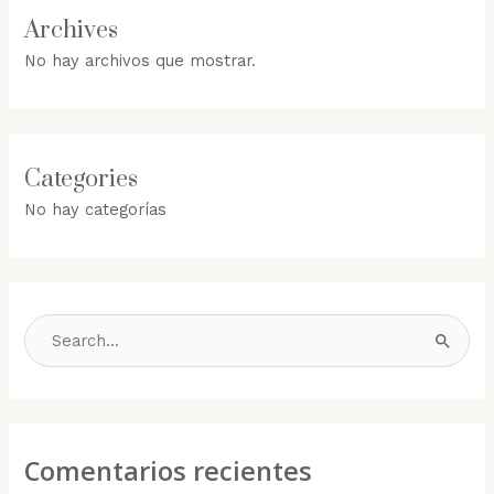
Archives
No hay archivos que mostrar.
Categories
No hay categorías
B
u
s
c
Comentarios recientes
a