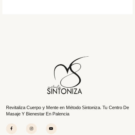
r
p
o
r
:
Revitaliza Cuerpo y Mente en Método Sintoniza. Tu Centro De
Masaje Y Bienestar En Palencia
F
I
Y
a
n
o
c
s
u